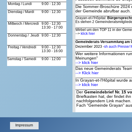
Montag / Lundi
9:00 - 12:30
Die Sommer-Broschüre 2024 der
der Gemeinde abrufbar auch. 
Dienstag / Mardi
9:00 - 12:30
Grayan-et-l'Hôpital:
Bürgersprechst
Es stehen 2 Gemeinderatsmitgliede
Mittwoch / Mercredi
9:00 - 12:30
13:30 - 17:00
Wirbel um den TOP 11 in der Geme
-->
klick hier
Donnerstag / Jeudi
9:00 - 12:30
Gemeinderats-Versammlung am 09.
Dezember 2023
-
sh auch Presse/
Freitag / Vendredi
9:00 - 12:30
13:30 - 16:00
Wer weitere Informationen ru
Meinungen"
Samstag / Samedi
9:00 - 12:00
--> klick hier
Das neue Gemeinderats Team v
--> Klick hier
In Grayan-et-l'Hôpital wurde
--> klick hier
Der
Gemeindebrief Nr. 15 v
Briefkasten hat, der findet ihn
nachfolgendem Link machen. D
Fach "Gemeinde Grayan" aus
zum Gemeindebrief 
ASto
07.04.2023
Impressum
Bericht des Rechnungshof