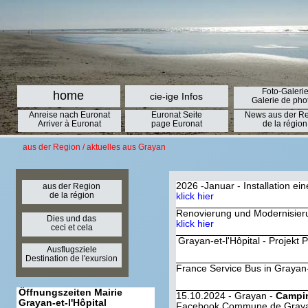
Foto-Galeri
home
cie-ige Infos
Galerie de pho
Anreise nach Euronat
Euronat Seite
News aus der R
Arriver à Euronat
page Euronat
de la région
aus der Region / aktuelles aus Grayan
2026 -Januar - Installation ein
aus der Region
de la région
klick hier
Renovierung und Modernisier
Dies und das
klick hier
ceci et cela
Grayan-et-l'Hôpital - Projekt 
Ausflugsziele
Destination de l'exursion
France Service Bus in Grayan-e
Öffnungszeiten Mairie
15.10.2024 - Grayan -
Campin
Grayan-et-l'Hôpital
Facebook Commune de Grayan-