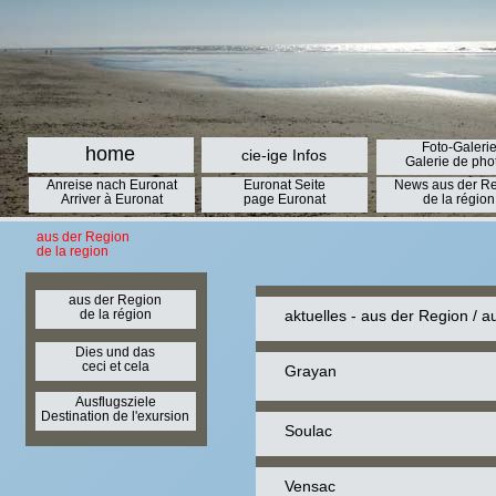
Foto-Galeri
home
cie-ige Infos
Galerie de pho
Anreise nach Euronat
Euronat Seite
News aus der R
Arriver à Euronat
page Euronat
de la région
aus der Region
de la region
aus der Region
de la région
aktuelles - aus der Region / a
Dies und das
ceci et cela
Grayan
Ausflugsziele
Destination de l'exursion
Soulac
Vensac