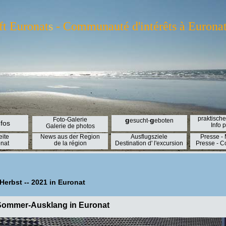
ft Euronat
s
- Communauté d'intérêts à Euronat 
praktische
Foto-Galerie
g
g
esucht-
eboten
nfos
Info 
Galerie de photos
eite
News aus der Region
Ausflugsziele
Presse -
nat
de la région
Destination d' l'excursion
Presse - 
Herbst -- 2021 in Euronat
Sommer-Ausklang in Euronat