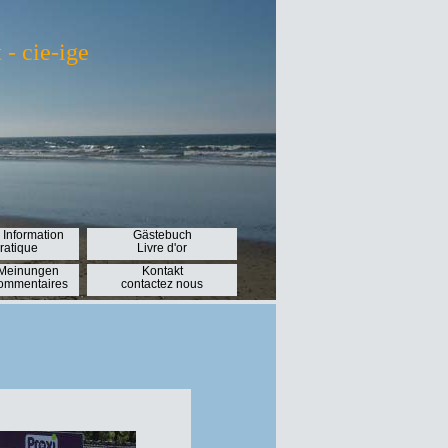
- cie-ige
 Information
Gästebuch
pratique
Livre d'or
 Meinungen
Kontakt
Commentaires
contactez nous