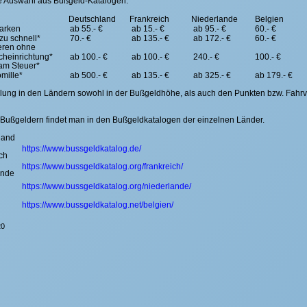
e Auswahl aus Bußgeld-Katalogen.
Deutschland
Frankreich
Niederlande
Belgien
parken
ab 55.- €
ab 15.- €
ab 95.- €
60.- €
zu schnell*
70.- €
ab 135.- €
ab 172.- €
60.- €
eren ohne
cheinrichtung*
ab 100.- €
ab 100.- €
240.- €
100.- €
am Steuer*
omille*
ab 500.- €
ab 135.- €
ab 325.- €
ab 179.- €
felung in den Ländern sowohl in der Bußgeldhöhe, als auch den Punkten bzw. Fahrv
Bußgeldern findet man in den Bußgeldkatalogen der einzelnen Länder.
land
https://www.bussgeldkatalog.de/
ch
https://www.bussgeldkatalog.org/frankreich/
ande
https://www.bussgeldkatalog.org/niederlande/
https://www.bussgeldkatalog.net/belgien/
20