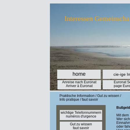
Interessen Gemeinscha
home
cie-ige I
Anreise nach Euronat
Euronat S
Arriver à Euronat
page Euro
Praktische Information / Gut zu wissen /
Info pratique / faut savoir
Bußgelde
wichtige Telefonnummern
Mit dem 
numéros d'urgence
Wer sich
Einnahme
Gut zu wissen
oder fah
faut savoir