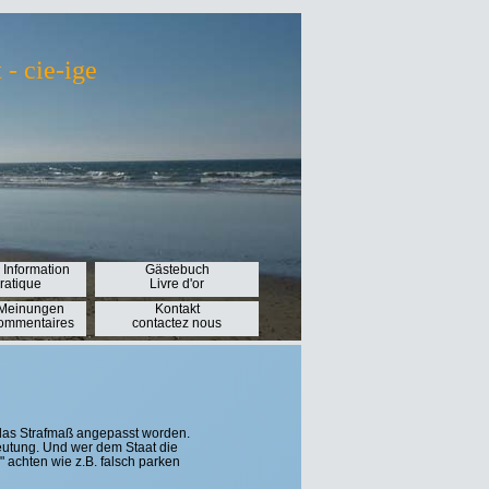
- cie-ige
 Information
Gästebuch
pratique
Livre d'or
 Meinungen
Kontakt
Commentaires
contactez nous
das Strafmaß angepasst worden.
deutung. Und wer dem Staat die
 achten wie z.B. falsch parken