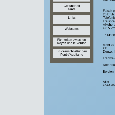
Hier ein
Gesundheit
santé
Falsch 
20 km/h 
Links
Telefoni
Freispre
Alkohol 
> 0.5 Pr
Webcams
--* Staf
Fährzeiten zwischen
Royan und le Verdon
Mehr zu 
z.B.
Brückenschließungen
Deutsch
Pont d'Aquitaine
Frankrei
Niederl
Belgien
ASto
17.12.20