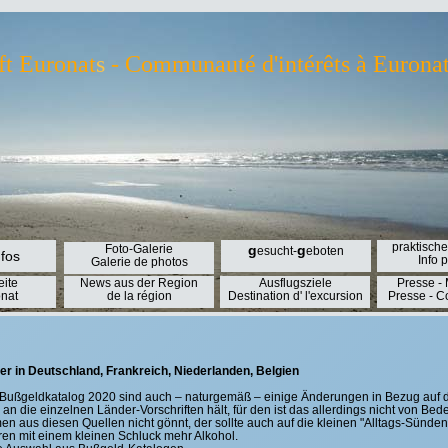
ft Euronat
s
- Communauté d'intérêts à Euronat 
praktische
Foto-Galerie
g
g
esucht-
eboten
nfos
Info 
Galerie de photos
eite
News aus der Region
Ausflugsziele
Presse -
nat
de la région
Destination d' l'excursion
Presse - 
r in Deutschland, Frankreich, Niederlanden, Belgien
Bußgeldkatalog 2020 sind auch – naturgemäß – einige Änderungen in Bezug auf 
 an die einzelnen Länder-Vorschriften hält, für den ist das allerdings nicht von Be
n aus diesen Quellen nicht gönnt, der sollte auch auf die kleinen "Alltags-Sünden"
ren mit einem kleinen Schluck mehr Alkohol.