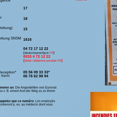
rgence
17
r
18
Rettung)
15
ettung SNSM
1616
04 72 17 12 22
(
)
deutschsprachig in
FR
0033 4 72 12 22
(
)
Mobil / téléphone portable FR
eception*
05 56 09 33 33*
i Nacht
06 78 62 98 94
Nummer an
: Die Angestellten von Euronat
nschutzerklärung
ass z. B. einem Arzt der Weg zu zu Ihrem
appelez que ce numéro
. Les employés
montreront p. ex. au médecin dont vous