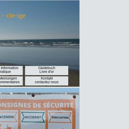
- cie-ige
 Information
Gästebuch
pratique
Livre d'or
 Meinungen
Kontakt
Commentaires
contactez nous