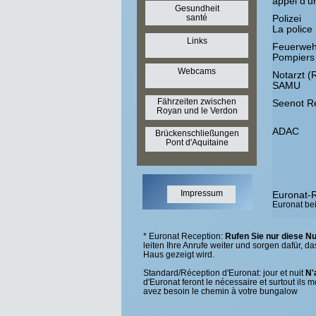
appel d'u
Gesundheit
santé
Polizei
La police
Links
Feuerweh
Pompiers
Webcams
Notarzt (
SAMU
Fährzeiten zwischen
Seenot R
Royan und le Verdon
ADAC
Brückenschließungen
Pont d'Aquitaine
Impressum
Euronat-R
Euronat be
* Euronat Reception:
Rufen Sie nur diese 
Date
leiten Ihre Anrufe weiter und sorgen dafür, d
Haus gezeigt wird.
Standard/Réception d'Euronat: jour et nuit
N'
d'Euronat feront le nécessaire et surtout ils 
avez besoin le chemin à votre bungalow