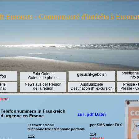
ft Euronat
s
- Communauté d'intérêts à Euronat 
praktische
Foto-Galerie
g
g
esucht-
eboten
nfos
Info 
Galerie de photos
eite
News aus der Region
Ausflugsziele
Presse -
nat
de la région
Destination d' l'excursion
Presse - 
mmern
 Telefonnummern in Frankreich
zur .pdf Datei
 d'urgence
en France
per SMS oder FAX
Festnetz / Mobil
téléphone fixe / téléphone portable
114
112
national