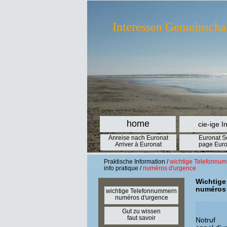
Interessen Gemeinscha
home
cie-ige I
Anreise nach Euronat
Euronat S
Arriver à Euronat
page Euro
Praktische Information /
wichtige Telefonnu
info pratique /
numéros d'urgence
Wichtige
numéros
wichtige Telefonnummern
numéros d'urgence
Gut zu wissen
faut savoir
Notruf